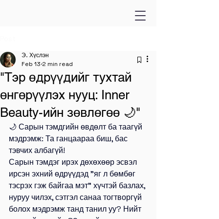
Post
Э. Хүслэн
Feb 13
2 min read
"Тэр өдрүүдийг тухтай
өнгөрүүлэх нууц: Inner
Beauty-ийн зөвлөгөө 🌙"
🌙 Сарын тэмдгийн өвдөлт ба таагүй 
мэдрэмж: Та ганцаараа биш, бас 
тэвчих албагүй!
Сарын тэмдэг ирэх дөхөхөөр эсвэл 
ирсэн эхний өдрүүдэд "яг л бөмбөг 
тэсрэх гэж байгаа мэт" хүчтэй базлах, 
нуруу чилэх, сэтгэл санаа тогтворгүй 
болох мэдрэмж танд танил уу? Нийт 