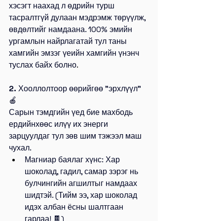
хэсэгт наахад л өдрийн турш 
тасралтгүй дулаан мэдрэмж төрүүлж, 
өвдөлтийг намдаана. 100% эмийн 
ургамлын найрлагатай тул таны 
хамгийн эмзэг үеийн хамгийн
үнэнч 
туслах байх болно
.
2.
 Хооллолтоор өөрийгөө "эрхлүүл" 
🍎
Сарын тэмдгийн үед бие махбодь 
ердийнхөөс илүү их энерги 
зарцуулдаг тул зөв шим тэжээл маш 
чухал.
Магниар баялаг хүнс: Хар 
шоколад, гадил, самар зэрэг нь 
булчингийн агшилтыг намдаах 
шидтэй. (Тийм ээ, хар шоколад 
идэх албан ёсны шалтгаан 
гарлаа! 🍫)