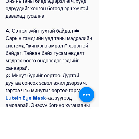
Энэ нь таны биед эдгэрэл өгч, хүнд 
өдрүүдийг хөнгөн бөгөөд эрч хүчтэй 
давахад тусална.
4.
 Сэтгэл зүйн тухтай байдал ☁️
Сарын тэмдгийн үед таны мэдрэлийн 
системд "жинхэнэ амралт" хэрэгтэй 
байдаг. Тайван байх тусам өвдөлт 
мэдрэх босго өндөрсдөг гэдгийг 
санаарай.
🌿 Минут бүрийг өөртөө: Дуртай 
дуугаа сонсох эсвэл ажил дээрээ ч, 
гэртээ ч 15 минутыг өөртөө гарган
Lutein Eye Mask
-
аа зүүгээд 
амраарай. Энэхүү богино хугацааны 
амралт таныг бүрэн цэнэглэх болно.
Төгсгөлд нь хэлэхэд: Сарын тэмдэг 
ирэх нь таны бие эрүүл байгаагийн, 
эмэгтэйлэг чанарын тань илэрхийлэл 