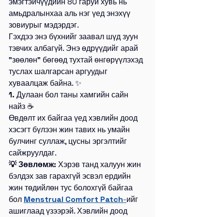
эмэгтэйчүүдийн 80 гаруй хувь нь 
амьдралынхаа аль нэг үед энэхүү 
зовиурыг мэдэрдэг.
Гэхдээ энэ бүхнийг заавал шүд зуун 
тэвчих албагүй. Энэ өдрүүдийг арай 
"зөөлөн" бөгөөд тухтай өнгөрүүлэхэд 
туслах шалгарсан аргуудыг 
хуваалцаж байна. ✨
1.
 Дулаан бол таны хамгийн сайн 
найз ☕
Өвдөлт их байгаа үед хэвлийн доод 
хэсэгт бүлээн жин тавих нь умайн 
булчинг суллаж, цусны эргэлтийг 
сайжруулдаг.
💡 Зөвлөмж:
 Хэрэв танд халуун жин 
бэлдэх зав гарахгүй эсвэл ердийн 
жин төдийлөн тус болохгүй байгаа 
бол
Menstrual Comfort Patch
-
ийг 
ашиглаад үзээрэй. Хэвлийн доод 