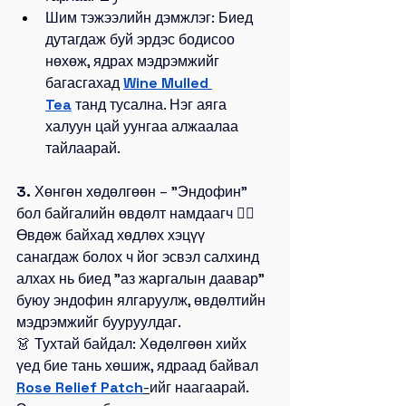
Шим тэжээлийн дэмжлэг: Биед 
дутагдаж буй эрдэс бодисоо 
нөхөж, ядрах мэдрэмжийг 
багасгахад 
Wine Mulled 
Tea
 танд тусална. Нэг аяга 
халуун цай уунгаа алжаалаа 
тайлаарай.
3.
 Хөнгөн хөдөлгөөн – "Эндофин" 
бол байгалийн өвдөлт намдаагч 🧘‍♀️
Өвдөж байхад хөдлөх хэцүү 
санагдаж болох ч йог эсвэл салхинд 
алхах нь биед "аз жаргалын даавар" 
буюу эндофин ялгаруулж, өвдөлтийн 
мэдрэмжийг бууруулдаг.
👗 Тухтай байдал: Хөдөлгөөн хийх 
үед бие тань хөшиж, ядраад байвал
Rose Relief Patch
-
ийг наагаарай. 